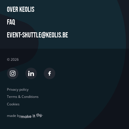
Over Keolis
FAQ
event-shuttle@keolis.be
©
2026
Social media
Instagram
Linkedin
. Opens in new tab
. Opens in new tab
Facebook
. Opens in new tab
Legal
Privacy policy
Terms & Conditions
Cookies
made by
- Opens in new tab